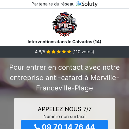
Partenaire du réseau
Interventions dans le Calvados (14)
4.8/5
(
110
votes)
Pour entrer en contact avec notre
entreprise anti-cafard à Merville-
Franceville-Plage
APPELEZ NOUS 7/7
Numéro non surtaxé
09 70 14 76 44