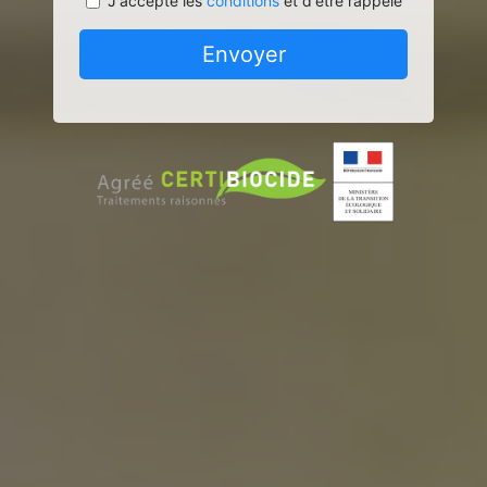
J'accepte les
conditions
et d'être rappelé
Envoyer