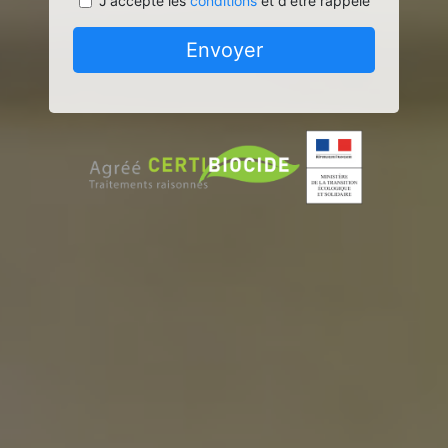
J'accepte les
conditions
et d'être rappelé
Envoyer