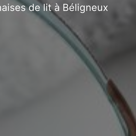
aises de lit à Béligneux