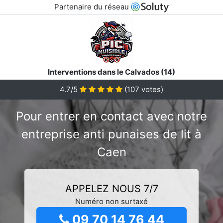
Partenaire du réseau
Interventions dans le Calvados (14)
4.7/5
(
107
votes)
Pour entrer en contact avec notre
entreprise anti punaises de lit à
Caen
APPELEZ NOUS 7/7
Numéro non surtaxé
09 70 14 76 44