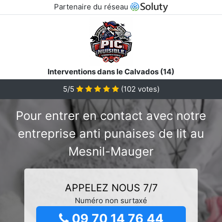
Partenaire du réseau
Interventions dans le Calvados (14)
5/5
(
102
votes)
Pour entrer en contact avec notre
entreprise anti punaises de lit au
Mesnil-Mauger
APPELEZ NOUS 7/7
Numéro non surtaxé
09 70 14 76 44