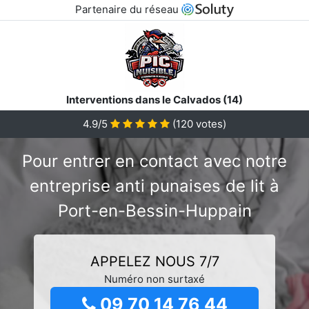
Partenaire du réseau
Interventions dans le Calvados (14)
4.9/5
(
120
votes)
Pour entrer en contact avec notre
entreprise anti punaises de lit à
Port-en-Bessin-Huppain
APPELEZ NOUS 7/7
Numéro non surtaxé
09 70 14 76 44