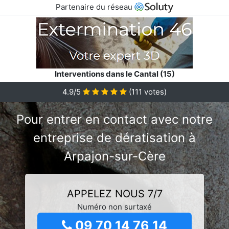
Partenaire du réseau
Interventions dans le Cantal (15)
4.9/5
(
111
votes)
Pour entrer en contact avec notre
entreprise de dératisation à
Arpajon-sur-Cère
APPELEZ NOUS 7/7
Numéro non surtaxé
09 70 14 76 14