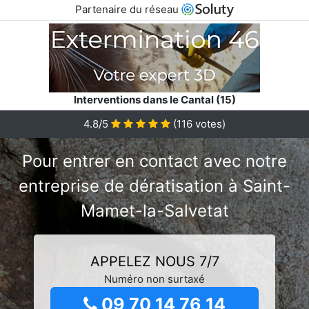
Partenaire du réseau
Interventions dans le Cantal (15)
4.8/5
(
116
votes)
Pour entrer en contact avec notre
entreprise de dératisation à Saint-
Mamet-la-Salvetat
APPELEZ NOUS 7/7
Numéro non surtaxé
09 70 14 76 14